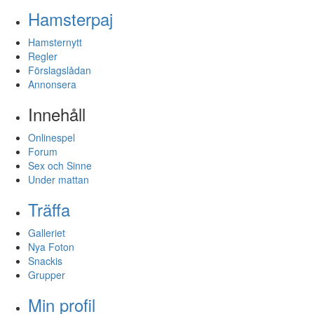
Hamsterpaj
Hamsternytt
Regler
Förslagslådan
Annonsera
Innehåll
Onlinespel
Forum
Sex och Sinne
Under mattan
Träffa
Galleriet
Nya Foton
Snackis
Grupper
Min profil