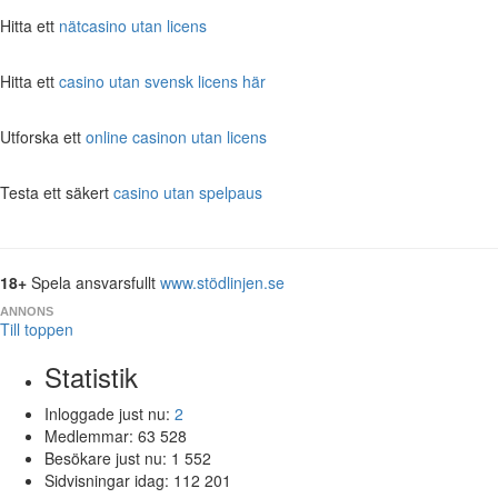
Hitta ett
nätcasino utan licens
Hitta ett
casino utan svensk licens här
Utforska ett
online casinon utan licens
Testa ett säkert
casino utan spelpaus
18+
Spela ansvarsfullt
www.stödlinjen.se
ANNONS
Till toppen
Statistik
Inloggade just nu:
2
Medlemmar:
63 528
Besökare just nu:
1 552
Sidvisningar idag:
112 201