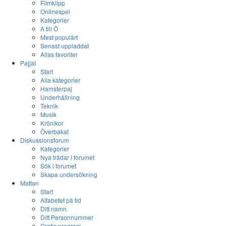
Filmklipp
Onlinespel
Kategorier
A till Ö
Mest populärt
Senast uppladdat
Allas favoriter
Pajjat
Start
Alla kategorier
Hamsterpaj
Underhållning
Teknik
Musik
Krönikor
Överbakat
Diskussionsforum
Kategorier
Nya trådar i forumet
Sök i forumet
Skapa undersökning
Mattan
Start
Alfabetet på tid
Ditt namn
Ditt Personnummer
Gratis program