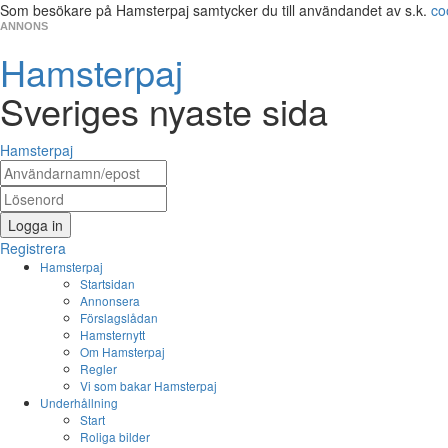
Som besökare på Hamsterpaj samtycker du till användandet av s.k.
co
ANNONS
Hamsterpaj
Sveriges nyaste sida
Hamsterpaj
Logga in
Registrera
Hamsterpaj
Startsidan
Annonsera
Förslagslådan
Hamsternytt
Om Hamsterpaj
Regler
Vi som bakar Hamsterpaj
Underhållning
Start
Roliga bilder