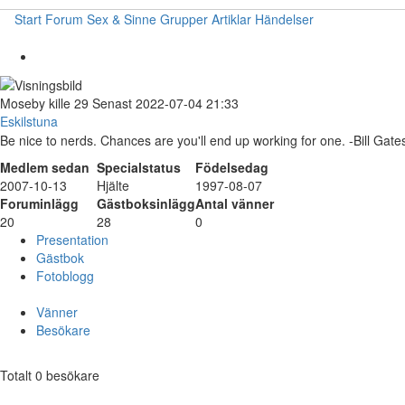
Start
Forum
Sex & Sinne
Grupper
Artiklar
Händelser
Moseby
kille
29
Senast 2022-07-04 21:33
Eskilstuna
Be nice to nerds. Chances are you'll end up working for one. -Bill Gate
Medlem sedan
Specialstatus
Födelsedag
2007-10-13
Hjälte
1997-08-07
Foruminlägg
Gästboksinlägg
Antal vänner
20
28
0
Presentation
Gästbok
Fotoblogg
Vänner
Besökare
Totalt 0 besökare