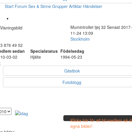
Start
Forum
Sex & Sinne
Grupper
Artiklar
Händelser
Mumintrollet
tjej
32
Senast 2017-
11-24 13:09
Stockholm
3 876 49 52
edlem sedan
Specialstatus
Födelsedag
10-03-02
Hjälte
1994-05-23
Gästbok
Fotoblogg
Klicka här för att bli medlem så 
egna bilder!
a bilder