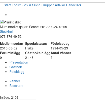
Start
Forum
Sex & Sinne
Grupper
Artiklar
Händelser
Mumintrollet
tjej
32
Senast 2017-11-24 13:09
Stockholm
073 876 49 52
Medlem sedan
Specialstatus
Födelsedag
2010-03-02
Hjälte
1994-05-23
Foruminlägg
Gästboksinlägg
Antal vänner
0
2 148
5
Presentation
Gästbok
Fotoblogg
Vänner
Besökare
Inlägg: 2108