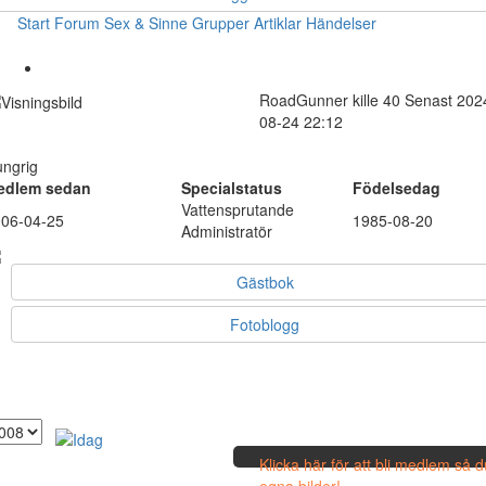
Start
Forum
Sex & Sinne
Grupper
Artiklar
Händelser
RoadGunner
kille
40
Senast 202
08-24 22:12
ngrig
edlem sedan
Specialstatus
Födelsedag
Vattensprutande
06-04-25
1985-08-20
Administratör
Gästbok
Fotoblogg
Klicka här för att bli medlem så 
egna bilder!