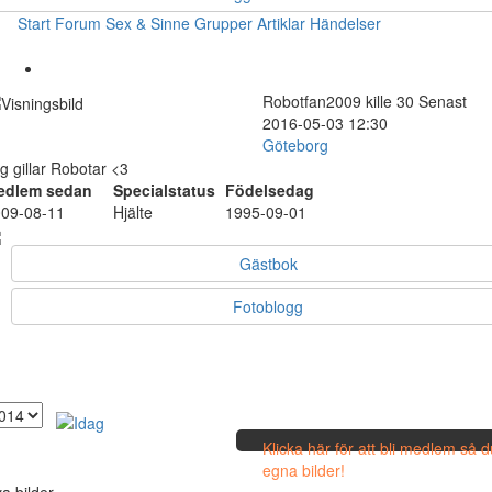
Start
Forum
Sex & Sinne
Grupper
Artiklar
Händelser
Robotfan2009
kille
30
Senast
2016-05-03 12:30
Göteborg
g gillar Robotar <3
edlem sedan
Specialstatus
Födelsedag
09-08-11
Hjälte
1995-09-01
Gästbok
Fotoblogg
Klicka här för att bli medlem så 
egna bilder!
a bilder