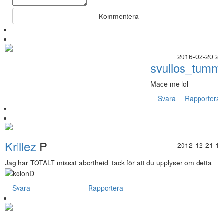
Kommentera
2016-02-20 
svullos_tum
Made me lol
Svara
Rapporter
Krillez
P
2012-12-21 
Jag har TOTALT missat abortheid, tack för att du upplyser om detta
Svara
Rapportera