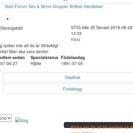
Start
Forum
Sex & Sinne
Grupper
Artiklar
Händelser
STIG
kille
35
Senast 2018-08-29
13:33
Kista
g tycker inte att du är tillräckligt
riös! Man ska vara seriös!
edlem sedan
Specialstatus
Födelsedag
07-06-27
Hjälte
1991-07-05
Gästbok
Fotoblogg
Klicka här för att bli medlem så 
egna bilder!