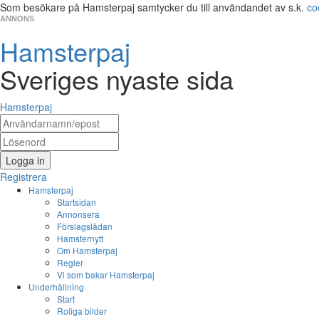
Som besökare på Hamsterpaj samtycker du till användandet av s.k.
co
ANNONS
Hamsterpaj
Sveriges nyaste sida
Hamsterpaj
Logga in
Registrera
Hamsterpaj
Startsidan
Annonsera
Förslagslådan
Hamsternytt
Om Hamsterpaj
Regler
Vi som bakar Hamsterpaj
Underhållning
Start
Roliga bilder