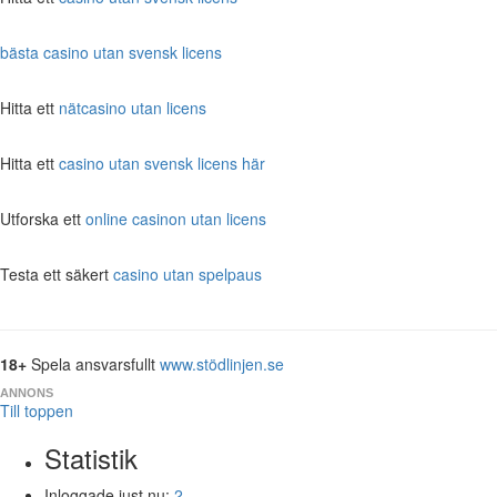
bästa casino utan svensk licens
Hitta ett
nätcasino utan licens
Hitta ett
casino utan svensk licens här
Utforska ett
online casinon utan licens
Testa ett säkert
casino utan spelpaus
18+
Spela ansvarsfullt
www.stödlinjen.se
ANNONS
Till toppen
Statistik
Inloggade just nu:
2