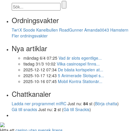
Ordningsvakter
Tw1X
Soode
Kanelbullen
RoadGunner
Amanda0043
Hamstern
Fler ordningsvakter
Nya artiklar
måndag 6/4 07:25
Vad är slots egentlige...
tisdag 31/3 10:02
Vilka casinospel finns...
2025-12-12 07:34
De bästa kortspelen at...
2025-10-17 12:43
5 Animerade Slotspel s...
2025-10-16 07:45
Mobil Kontra Stationär...
Chattkanaler
Ladda ner programmet mIRC
Just nu:
84
st (
Börja chatta
)
Gå till snackis
Just nu:
2
st (
Gå till Snackis
)
Hitta ett
casino utan svensk licens