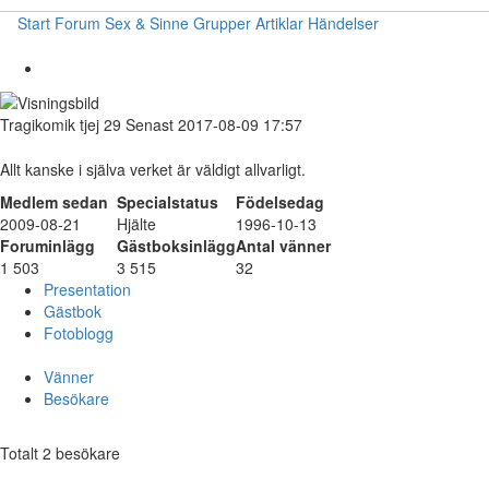
Start
Forum
Sex & Sinne
Grupper
Artiklar
Händelser
Tragikomik
tjej
29
Senast 2017-08-09 17:57
Allt kanske i själva verket är väldigt allvarligt.
Medlem sedan
Specialstatus
Födelsedag
2009-08-21
Hjälte
1996-10-13
Foruminlägg
Gästboksinlägg
Antal vänner
1 503
3 515
32
Presentation
Gästbok
Fotoblogg
Vänner
Besökare
Totalt 2 besökare