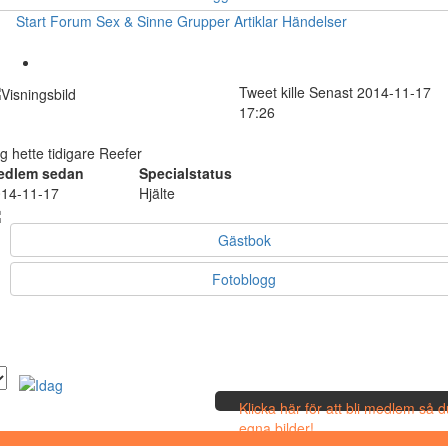
Start
Forum
Sex & Sinne
Grupper
Artiklar
Händelser
Tweet
kille
Senast 2014-11-17
17:26
g hette tidigare Reefer
edlem sedan
Specialstatus
14-11-17
Hjälte
Gästbok
Fotoblogg
Klicka här för att bli medlem så 
egna bilder!