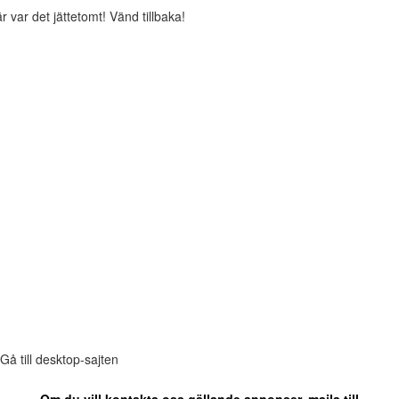
r var det jättetomt! Vänd tillbaka!
Gå till desktop-sajten
Om du vill kontakta oss gällande annonser, maila till