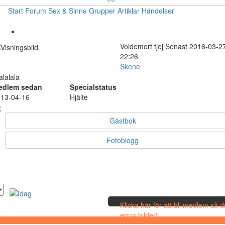
Start
Forum
Sex & Sinne
Grupper
Artiklar
Händelser
Voldemort
tjej
Senast 2016-03-2
22:26
Skene
alalala
edlem sedan
Specialstatus
13-04-16
Hjälte
Gästbok
Fotoblogg
Klicka här för att bli medlem så 
egna bilder!