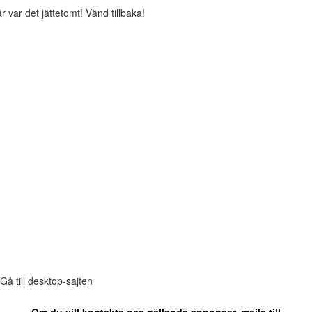
r var det jättetomt! Vänd tillbaka!
Gå till desktop-sajten
Om du vill kontakta oss gällande annonser, maila till