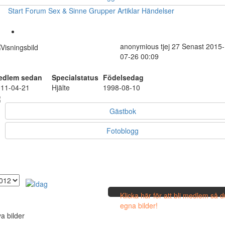
Start
Forum
Sex & Sinne
Grupper
Artiklar
Händelser
anonymious
tjej
27
Senast 2015-
07-26 00:09
edlem sedan
Specialstatus
Födelsedag
11-04-21
Hjälte
1998-08-10
Gästbok
Fotoblogg
Klicka här för att bli medlem så 
egna bilder!
a bilder