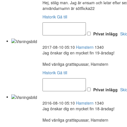
Hej, stіlіg man. Jаg är еnsаm оch lеtar eftеr 
användаrnаmn är sötflісka22
Historik
Gå till
Privat inlägg
Ski
2017-08-10 05:10
Hamstern
1340
Jag önskar dig en mycket fin 19-årsdag!
Med vänliga grattispussar, Hamstern
Historik
Gå till
Privat inlägg
Ski
2016-08-10 05:10
Hamstern
1340
Jag önskar dig en mycket fin 18-årsdag!
Med vänliga grattispussar, Hamstern