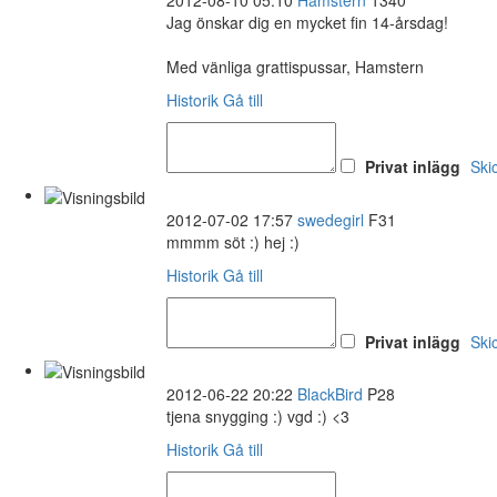
2012-08-10 05:10
Hamstern
1340
Jag önskar dig en mycket fin 14-årsdag!
Med vänliga grattispussar, Hamstern
Historik
Gå till
Privat inlägg
Ski
2012-07-02 17:57
swedegirl
F31
mmmm söt :) hej :)
Historik
Gå till
Privat inlägg
Ski
2012-06-22 20:22
BlackBird
P28
tjena snygging :) vgd :) <3
Historik
Gå till