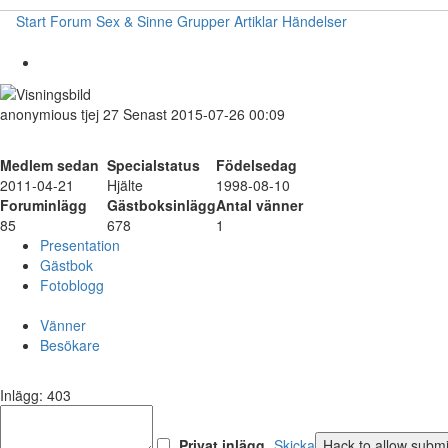
Start
Forum
Sex & Sinne
Grupper
Artiklar
Händelser
anonymious
tjej
27
Senast 2015-07-26 00:09
Medlem sedan
Specialstatus
Födelsedag
2011-04-21
Hjälte
1998-08-10
Foruminlägg
Gästboksinlägg
Antal vänner
85
678
1
Presentation
Gästbok
Fotoblogg
Vänner
Besökare
Inlägg: 403
Privat inlägg
Skicka