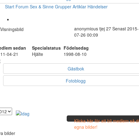
Start
Forum
Sex & Sinne
Grupper
Artiklar
Händelser
anonymious
tjej
27
Senast 2015-
07-26 00:09
edlem sedan
Specialstatus
Födelsedag
11-04-21
Hjälte
1998-08-10
Gästbok
Fotoblogg
Klicka här för att bli medlem så 
egna bilder!
a bilder