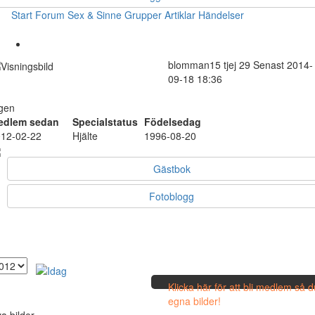
Start
Forum
Sex & Sinne
Grupper
Artiklar
Händelser
blomman15
tjej
29
Senast 2014-
09-18 18:36
gen
edlem sedan
Specialstatus
Födelsedag
12-02-22
Hjälte
1996-08-20
Gästbok
Fotoblogg
Klicka här för att bli medlem så 
egna bilder!
a bilder