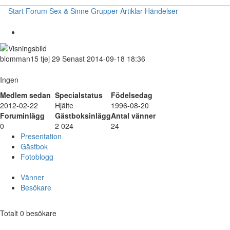
Start
Forum
Sex & Sinne
Grupper
Artiklar
Händelser
blomman15
tjej
29
Senast 2014-09-18 18:36
Ingen
Medlem sedan
Specialstatus
Födelsedag
2012-02-22
Hjälte
1996-08-20
Foruminlägg
Gästboksinlägg
Antal vänner
0
2 024
24
Presentation
Gästbok
Fotoblogg
Vänner
Besökare
Totalt 0 besökare