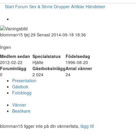
Start
Forum
Sex & Sinne
Grupper
Artiklar
Händelser
blomman15
tjej
29
Senast 2014-09-18 18:36
Ingen
Medlem sedan
Specialstatus
Födelsedag
2012-02-22
Hjälte
1996-08-20
Foruminlägg
Gästboksinlägg
Antal vänner
0
2 024
24
Presentation
Gästbok
Fotoblogg
Vänner
Besökare
blomman15 ligger inte på din vännerlista,
lägg till