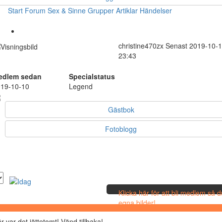
Start
Forum
Sex & Sinne
Grupper
Artiklar
Händelser
christine470zx
Senast 2019-10-
23:43
edlem sedan
Specialstatus
19-10-10
Legend
Gästbok
Fotoblogg
Klicka här för att bli medlem så 
egna bilder!
r var det jättetomt! Vänd tillbaka!