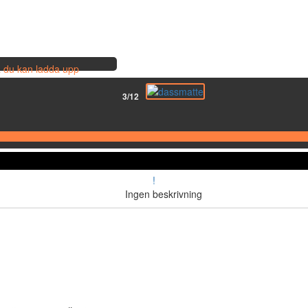
så du kan ladda upp
3/12
!
Ingen beskrivning