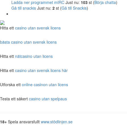
Ladda ner programmet mIRC
Just nu:
103
st (
Börja chatta
)
Gå till snackis
Just nu:
2
st (
Gå till Snackis
)
Hitta ett
casino utan svensk licens
bästa casino utan svensk licens
Hitta ett
nätcasino utan licens
Hitta ett
casino utan svensk licens här
Utforska ett
online casinon utan licens
Testa ett säkert
casino utan spelpaus
18+
Spela ansvarsfullt
www.stödlinjen.se