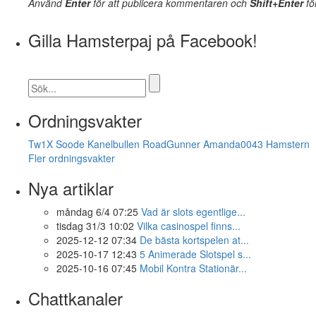
Använd
Enter
för att publicera kommentaren och
Shift+Enter
fö
Gilla Hamsterpaj på Facebook!
Ordningsvakter
Tw1X
Soode
Kanelbullen
RoadGunner
Amanda0043
Hamstern
Fler ordningsvakter
Nya artiklar
måndag 6/4 07:25
Vad är slots egentlige...
tisdag 31/3 10:02
Vilka casinospel finns...
2025-12-12 07:34
De bästa kortspelen at...
2025-10-17 12:43
5 Animerade Slotspel s...
2025-10-16 07:45
Mobil Kontra Stationär...
Chattkanaler