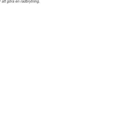
r att göra en radbrytning.