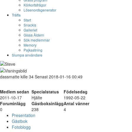
Körkortsfrågor
Lösenordsgenerator
Träffa
Start
Snackis
Galleriet
Gissa Åldern
Sök medlemmar
Memory
Pajkastning
Slumpa användare
dassmatte
kille
34
Senast 2018-01-16 00:49
Medlem sedan
Specialstatus
Födelsedag
2011-10-17
Hjälte
1992-05-22
Foruminlägg
Gästboksinlägg
Antal vänner
0
238
4
Presentation
Gästbok
Fotoblogg