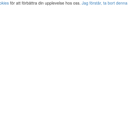
okies
för att förbättra din upplevelse hos oss.
Jag förstår, ta bort denna