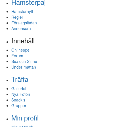
Hamsterpaj
Hamsternytt
Regler
Förslagslådan
Annonsera
Innehåll
Onlinespel
Forum
Sex och Sinne
Under mattan
Träffa
Galleriet
Nya Foton
Snackis
Grupper
Min profil
Min gästbok