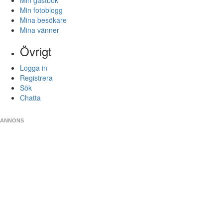
Min fotoblogg
Mina besökare
Mina vänner
Övrigt
Logga in
Registrera
Sök
Chatta
ANNONS