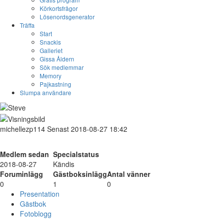
Körkortsfrågor
Lösenordsgenerator
Träffa
Start
Snackis
Galleriet
Gissa Åldern
Sök medlemmar
Memory
Pajkastning
Slumpa användare
michellezp114
Senast 2018-08-27 18:42
Medlem sedan
Specialstatus
2018-08-27
Kändis
Foruminlägg
Gästboksinlägg
Antal vänner
0
1
0
Presentation
Gästbok
Fotoblogg