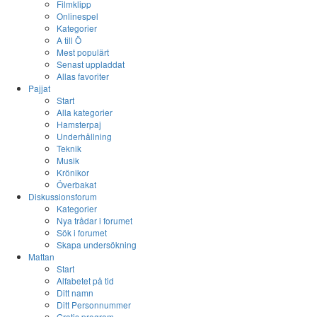
Filmklipp
Onlinespel
Kategorier
A till Ö
Mest populärt
Senast uppladdat
Allas favoriter
Pajjat
Start
Alla kategorier
Hamsterpaj
Underhållning
Teknik
Musik
Krönikor
Överbakat
Diskussionsforum
Kategorier
Nya trådar i forumet
Sök i forumet
Skapa undersökning
Mattan
Start
Alfabetet på tid
Ditt namn
Ditt Personnummer
Gratis program