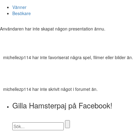
Vänner
Besökare
Användaren har inte skapat någon presentation ännu.
michellezp114 har inte favoriserat några spel, filmer eller bilder än.
michellezp114 har inte skrivit något i forumet än.
Gilla Hamsterpaj på Facebook!