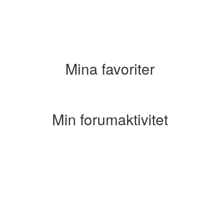
Mina favoriter
Min forumaktivitet