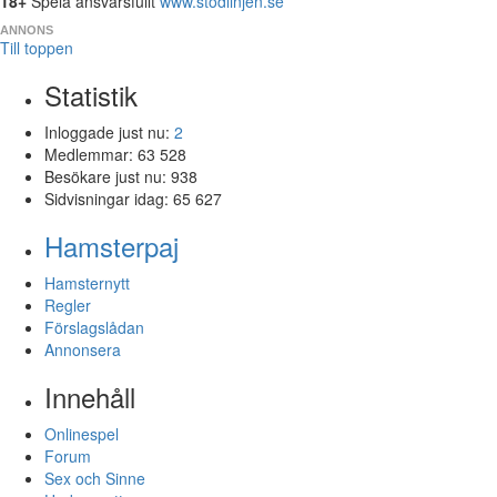
18+
Spela ansvarsfullt
www.stödlinjen.se
ANNONS
Till toppen
Statistik
Inloggade just nu:
2
Medlemmar:
63 528
Besökare just nu:
938
Sidvisningar idag:
65 627
Hamsterpaj
Hamsternytt
Regler
Förslagslådan
Annonsera
Innehåll
Onlinespel
Forum
Sex och Sinne