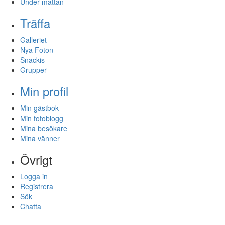
Under mattan
Träffa
Galleriet
Nya Foton
Snackis
Grupper
Min profil
Min gästbok
Min fotoblogg
Mina besökare
Mina vänner
Övrigt
Logga in
Registrera
Sök
Chatta