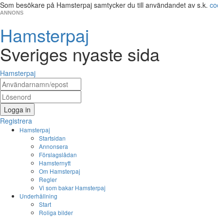
Som besökare på Hamsterpaj samtycker du till användandet av s.k.
co
ANNONS
Hamsterpaj
Sveriges nyaste sida
Hamsterpaj
Logga in
Registrera
Hamsterpaj
Startsidan
Annonsera
Förslagslådan
Hamsternytt
Om Hamsterpaj
Regler
Vi som bakar Hamsterpaj
Underhållning
Start
Roliga bilder