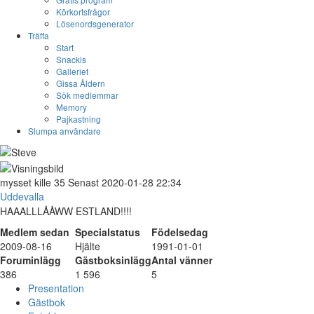
Körkortsfrågor
Lösenordsgenerator
Träffa
Start
Snackis
Galleriet
Gissa Åldern
Sök medlemmar
Memory
Pajkastning
Slumpa användare
mysset
kille
35
Senast 2020-01-28 22:34
Uddevalla
HAAALLLÅÅWW ESTLAND!!!!
Medlem sedan
Specialstatus
Födelsedag
2009-08-16
Hjälte
1991-01-01
Foruminlägg
Gästboksinlägg
Antal vänner
386
1 596
5
Presentation
Gästbok