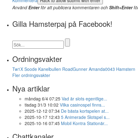
Kommentera
Använd
Enter
för att publicera kommentaren och
Shift+Enter
fö
Gilla Hamsterpaj på Facebook!
Ordningsvakter
Tw1X
Soode
Kanelbullen
RoadGunner
Amanda0043
Hamstern
Fler ordningsvakter
Nya artiklar
måndag 6/4 07:25
Vad är slots egentlige...
tisdag 31/3 10:02
Vilka casinospel finns...
2025-12-12 07:34
De bästa kortspelen at...
2025-10-17 12:43
5 Animerade Slotspel s...
2025-10-16 07:45
Mobil Kontra Stationär...
Chattkanaler