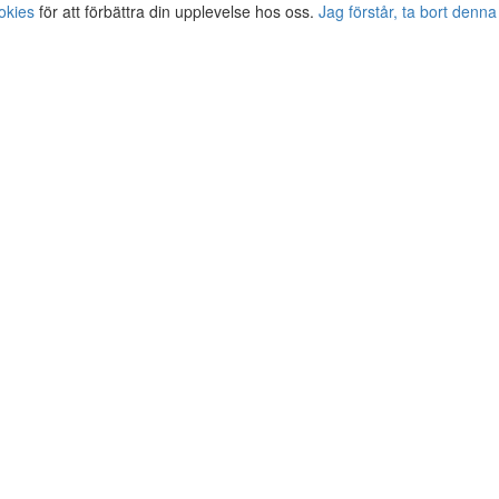
okies
för att förbättra din upplevelse hos oss.
Jag förstår, ta bort denna