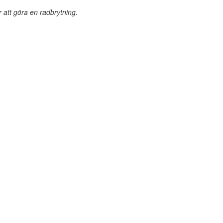
r att göra en radbrytning.