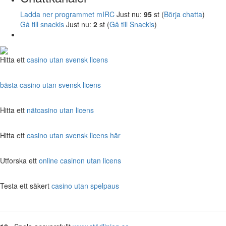
Ladda ner programmet mIRC
Just nu:
95
st (
Börja chatta
)
Gå till snackis
Just nu:
2
st (
Gå till Snackis
)
Hitta ett
casino utan svensk licens
bästa casino utan svensk licens
Hitta ett
nätcasino utan licens
Hitta ett
casino utan svensk licens här
Utforska ett
online casinon utan licens
Testa ett säkert
casino utan spelpaus