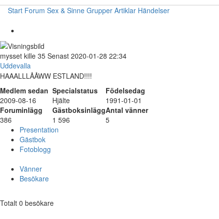
Start
Forum
Sex & Sinne
Grupper
Artiklar
Händelser
mysset
kille
35
Senast 2020-01-28 22:34
Uddevalla
HAAALLLÅÅWW ESTLAND!!!!
Medlem sedan
Specialstatus
Födelsedag
2009-08-16
Hjälte
1991-01-01
Foruminlägg
Gästboksinlägg
Antal vänner
386
1 596
5
Presentation
Gästbok
Fotoblogg
Vänner
Besökare
Totalt 0 besökare