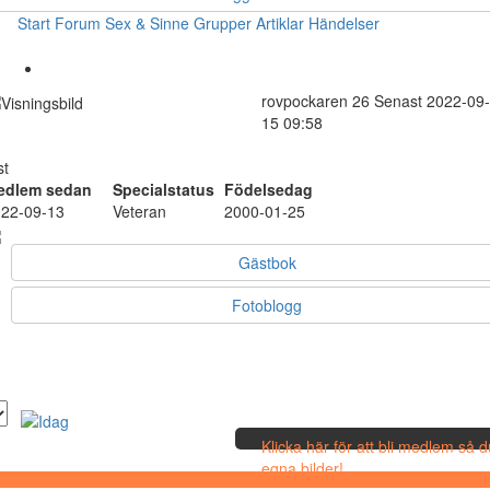
Start
Forum
Sex & Sinne
Grupper
Artiklar
Händelser
rovpockaren
26
Senast 2022-09-
15 09:58
st
edlem sedan
Specialstatus
Födelsedag
22-09-13
Veteran
2000-01-25
Gästbok
Fotoblogg
Klicka här för att bli medlem så 
egna bilder!