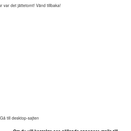
r var det jättetomt! Vänd tillbaka!
Gå till desktop-sajten
Om du vill kontakta oss gällande annonser, maila till