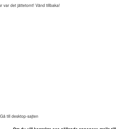
r var det jättetomt! Vänd tillbaka!
Gå till desktop-sajten
Om du vill kontakta oss gällande annonser, maila till