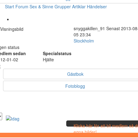
Start
Forum
Sex & Sinne
Grupper
Artiklar
Händelser
snyggakillen_91
Senast 2013-08
05 23:34
Stockholm
gen status
edlem sedan
Specialstatus
12-01-02
Hjälte
Gästbok
Fotoblogg
Klicka här för att bli medlem så 
egna bilder!