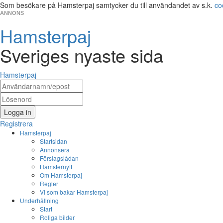
Som besökare på Hamsterpaj samtycker du till användandet av s.k.
co
ANNONS
Hamsterpaj
Sveriges nyaste sida
Hamsterpaj
Logga in
Registrera
Hamsterpaj
Startsidan
Annonsera
Förslagslådan
Hamsternytt
Om Hamsterpaj
Regler
Vi som bakar Hamsterpaj
Underhållning
Start
Roliga bilder