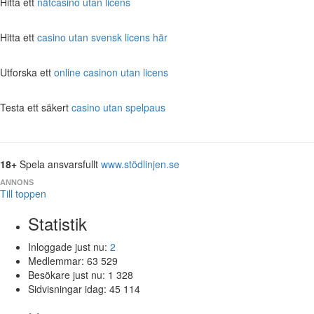
Hitta ett
nätcasino utan licens
Hitta ett
casino utan svensk licens här
Utforska ett
online casinon utan licens
Testa ett säkert
casino utan spelpaus
18+
Spela ansvarsfullt
www.stödlinjen.se
ANNONS
Till toppen
Statistik
Inloggade just nu:
2
Medlemmar:
63 529
Besökare just nu:
1 328
Sidvisningar idag:
45 114