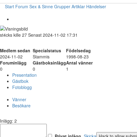
Start
Forum
Sex & Sinne
Grupper
Artiklar
Händelser
st4cks
kille
27
Senast 2024-11-02 17:31
Medlem sedan
Specialstatus
Födelsedag
2024-11-02
Stammis
1998-08-23
Foruminlägg
Gästboksinlägg
Antal vänner
0
0
1
Presentation
Gästbok
Fotoblogg
Vänner
Besökare
Inlägg: 2
Privat inlägg
Skicka