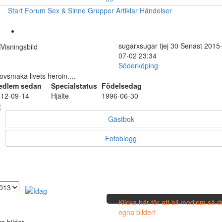
Start
Forum
Sex & Sinne
Grupper
Artiklar
Händelser
sugarxsugar
tjej
30
Senast 2015
07-02 23:34
Söderköping
ovsmaka livets heroin....
edlem sedan
Specialstatus
Födelsedag
12-09-14
Hjälte
1996-06-30
Gästbok
Fotoblogg
Klicka här för att bli medlem så 
egna bilder!
a bilder