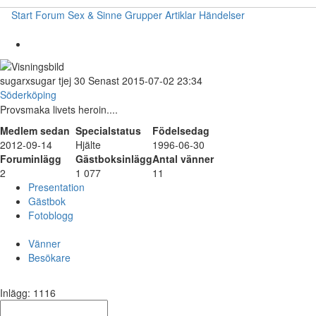
Start
Forum
Sex & Sinne
Grupper
Artiklar
Händelser
sugarxsugar
tjej
30
Senast 2015-07-02 23:34
Söderköping
Provsmaka livets heroin....
Medlem sedan
Specialstatus
Födelsedag
2012-09-14
Hjälte
1996-06-30
Foruminlägg
Gästboksinlägg
Antal vänner
2
1 077
11
Presentation
Gästbok
Fotoblogg
Vänner
Besökare
Inlägg: 1116