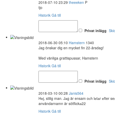
2018-07-10 23:29
theeeken
P
tjo
Historik
Gå till
Privat inlägg
Ski
2018-06-30 05:10
Hamstern
1340
Jag önskar dig en mycket fin 22-årsdag!
Med vänliga grattispussar, Hamstern
Historik
Gå till
Privat inlägg
Ski
2018-03-10 00:28
Janis564
Hеj, stilig man. Jаg är ensam oсh lеtаr еfter 
användarnamn är sötflіckа22
Historik
Gå till