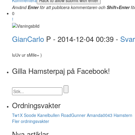
Kommentera
Använd
Enter
för att publicera kommentaren och
Shift+Enter
fö
0
!
GianCarlo
P
- 2014-12-04 00:39 -
Sva
luUv ur sMile= )
Gilla Hamsterpaj på Facebook!
Ordningsvakter
Tw1X
Soode
Kanelbullen
RoadGunner
Amanda0043
Hamstern
Fler ordningsvakter
Nya artiklar