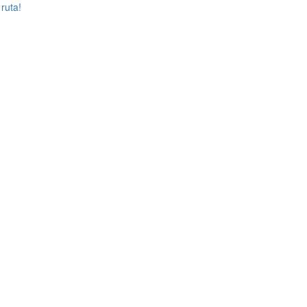
 ruta!