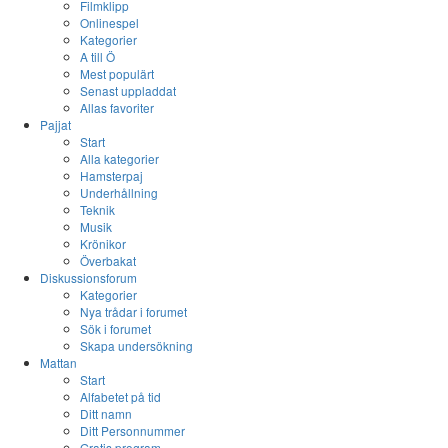
Filmklipp
Onlinespel
Kategorier
A till Ö
Mest populärt
Senast uppladdat
Allas favoriter
Pajjat
Start
Alla kategorier
Hamsterpaj
Underhållning
Teknik
Musik
Krönikor
Överbakat
Diskussionsforum
Kategorier
Nya trådar i forumet
Sök i forumet
Skapa undersökning
Mattan
Start
Alfabetet på tid
Ditt namn
Ditt Personnummer
Gratis program