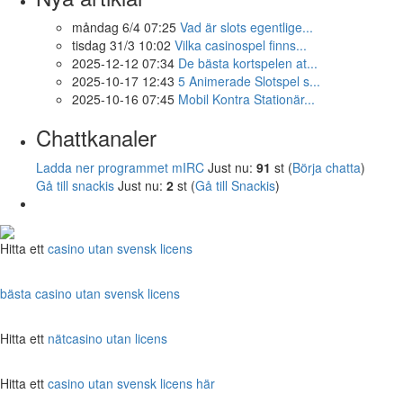
måndag 6/4 07:25
Vad är slots egentlige...
tisdag 31/3 10:02
Vilka casinospel finns...
2025-12-12 07:34
De bästa kortspelen at...
2025-10-17 12:43
5 Animerade Slotspel s...
2025-10-16 07:45
Mobil Kontra Stationär...
Chattkanaler
Ladda ner programmet mIRC
Just nu:
91
st (
Börja chatta
)
Gå till snackis
Just nu:
2
st (
Gå till Snackis
)
Hitta ett
casino utan svensk licens
bästa casino utan svensk licens
Hitta ett
nätcasino utan licens
Hitta ett
casino utan svensk licens här