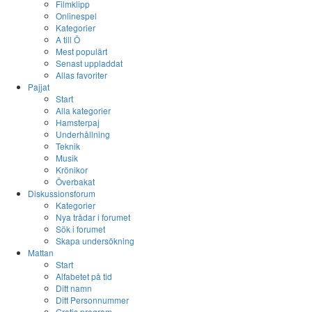
Filmklipp
Onlinespel
Kategorier
A till Ö
Mest populärt
Senast uppladdat
Allas favoriter
Pajjat
Start
Alla kategorier
Hamsterpaj
Underhållning
Teknik
Musik
Krönikor
Överbakat
Diskussionsforum
Kategorier
Nya trådar i forumet
Sök i forumet
Skapa undersökning
Mattan
Start
Alfabetet på tid
Ditt namn
Ditt Personnummer
Gratis program