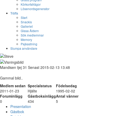
Körkortsfrågor
Lösenordsgenerator
Träffa
Start
Snackis
Galleriet
Gissa Åldern
Sök medlemmar
Memory
Pajkastning
Slumpa användare
Mandisen
tjej
31
Senast 2015-02-13 13:48
Gammal bild..
Medlem sedan
Specialstatus
Födelsedag
2011-01-23
Hjälte
1995-02-02
Foruminlägg
Gästboksinlägg
Antal vänner
0
434
5
Presentation
Gästbok