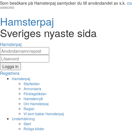
Som besökare på Hamsterpaj samtycker du till användandet av s.k.
co
ANNONS
Hamsterpaj
Sveriges nyaste sida
Hamsterpaj
Logga in
Registrera
Hamsterpaj
Startsidan
Annonsera
Förslagslådan
Hamsternytt
Om Hamsterpaj
Regler
Vi som bakar Hamsterpaj
Underhållning
Start
Roliga bilder