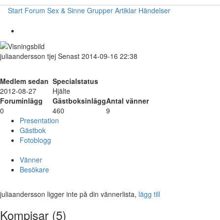
Start
Forum
Sex & Sinne
Grupper
Artiklar
Händelser
juliaandersson
tjej
Senast 2014-09-16 22:38
Medlem sedan
Specialstatus
2012-08-27
Hjälte
Foruminlägg
Gästboksinlägg
Antal vänner
0
460
9
Presentation
Gästbok
Fotoblogg
Vänner
Besökare
juliaandersson ligger inte på din vännerlista,
lägg till
Kompisar (5)