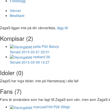
Fotoblogg
Vänner
Besökare
ZagaS ligger inte på din vännerlista,
lägg till
Kompisar (2)
peita
P30 Åstorp
Senast 2013-03-21 22:51
reekard
26
Senast 2013-03-09 14:27
Idoler (0)
ZagaS har inga idoler, inte på Hamsterpaj i alla fall
Fans (7)
Fans är användare som har lagt till ZagaS som vän, men som ZagaS inte
marcus9709
P28 Vittsjö