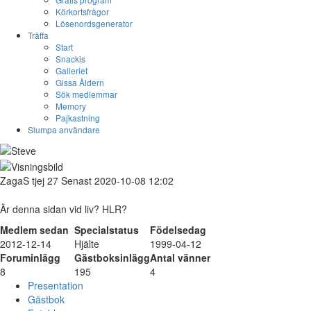
Körkortsfrågor
Lösenordsgenerator
Träffa
Start
Snackis
Galleriet
Gissa Åldern
Sök medlemmar
Memory
Pajkastning
Slumpa användare
ZagaS
tjej
27
Senast 2020-10-08 12:02
Är denna sidan vid liv? HLR?
Medlem sedan
Specialstatus
Födelsedag
2012-12-14
Hjälte
1999-04-12
Foruminlägg
Gästboksinlägg
Antal vänner
8
195
4
Presentation
Gästbok