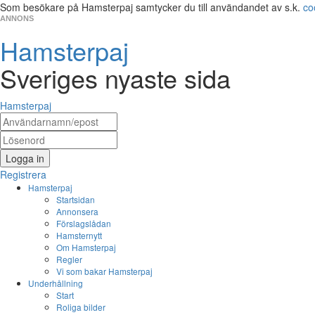
Som besökare på Hamsterpaj samtycker du till användandet av s.k.
co
ANNONS
Hamsterpaj
Sveriges nyaste sida
Hamsterpaj
Logga in
Registrera
Hamsterpaj
Startsidan
Annonsera
Förslagslådan
Hamsternytt
Om Hamsterpaj
Regler
Vi som bakar Hamsterpaj
Underhållning
Start
Roliga bilder