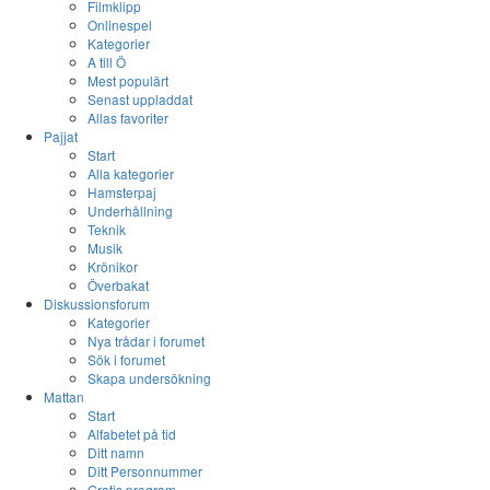
Filmklipp
Onlinespel
Kategorier
A till Ö
Mest populärt
Senast uppladdat
Allas favoriter
Pajjat
Start
Alla kategorier
Hamsterpaj
Underhållning
Teknik
Musik
Krönikor
Överbakat
Diskussionsforum
Kategorier
Nya trådar i forumet
Sök i forumet
Skapa undersökning
Mattan
Start
Alfabetet på tid
Ditt namn
Ditt Personnummer
Gratis program