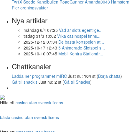
Tw1X
Soode
Kanelbullen
RoadGunner
Amanda0043
Hamstern
Fler ordningsvakter
Nya artiklar
måndag 6/4 07:25
Vad är slots egentlige...
tisdag 31/3 10:02
Vilka casinospel finns...
2025-12-12 07:34
De bästa kortspelen at...
2025-10-17 12:43
5 Animerade Slotspel s...
2025-10-16 07:45
Mobil Kontra Stationär...
Chattkanaler
Ladda ner programmet mIRC
Just nu:
104
st (
Börja chatta
)
Gå till snackis
Just nu:
2
st (
Gå till Snackis
)
Hitta ett
casino utan svensk licens
bästa casino utan svensk licens
Hitta ett
nätcasino utan licens