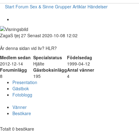
Start
Forum
Sex & Sinne
Grupper
Artiklar
Händelser
ZagaS
tjej
27
Senast 2020-10-08 12:02
Är denna sidan vid liv? HLR?
Medlem sedan
Specialstatus
Födelsedag
2012-12-14
Hjälte
1999-04-12
Foruminlägg
Gästboksinlägg
Antal vänner
8
195
4
Presentation
Gästbok
Fotoblogg
Vänner
Besökare
Totalt 0 besökare