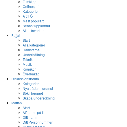
Filmklipp
Onlinespel
Kategorier
A till Ö
Mest populärt
Senast uppladdat
Allas favoriter
Pajjat
Start
Alla kategorier
Hamsterpaj
Underhållning
Teknik
Musik
Krönikor
Överbakat
Diskussionsforum
Kategorier
Nya trådar i forumet
Sök i forumet
Skapa undersökning
Mattan
Start
Alfabetet på tid
Ditt namn
Ditt Personnummer
Gratis program