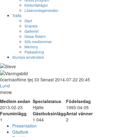
Körkortsfrågor
Lösenordsgenerator
Träffa
Start
Snackis
Galleriet
Gissa Åldern
Sök medlemmar
Memory
Pajkastning
Slumpa användare
0carinaoftime
tjej
33
Senast 2014-07-22 20:45
Lund
meow.
Medlem sedan
Specialstatus
Födelsedag
2013-02-23
Hjälte
1993-04-05
Foruminlägg
Gästboksinlägg
Antal vänner
1
1 044
2
Presentation
Gästbok