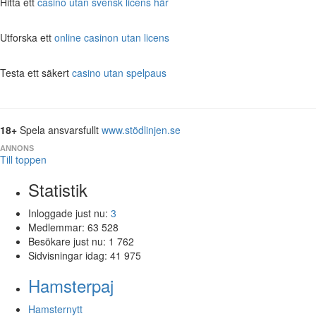
Hitta ett
casino utan svensk licens här
Utforska ett
online casinon utan licens
Testa ett säkert
casino utan spelpaus
18+
Spela ansvarsfullt
www.stödlinjen.se
ANNONS
Till toppen
Statistik
Inloggade just nu:
3
Medlemmar:
63 528
Besökare just nu:
1 762
Sidvisningar idag:
41 975
Hamsterpaj
Hamsternytt