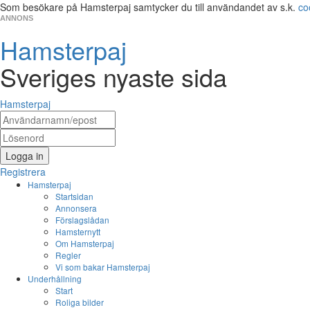
Som besökare på Hamsterpaj samtycker du till användandet av s.k.
co
ANNONS
Hamsterpaj
Sveriges nyaste sida
Hamsterpaj
Logga in
Registrera
Hamsterpaj
Startsidan
Annonsera
Förslagslådan
Hamsternytt
Om Hamsterpaj
Regler
Vi som bakar Hamsterpaj
Underhållning
Start
Roliga bilder