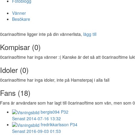
Fotoblogg
Vänner
Besökare
0carinaoftime ligger inte på din vännerlista,
lägg till
Kompisar (0)
0carinaoftime har inga vänner :( Kanske är det så att 0carinaoftime luktar
Idoler (0)
0carinaoftime har inga idoler, inte på Hamsterpaj i alla fall
Fans (18)
Fans är användare som har lagt till 0carinaoftime som vän, men som 0car
bergis094
P32
Senast 2014-07-16 13:32
fredrikkarlsson
P34
Senast 2016-09-03 01:53