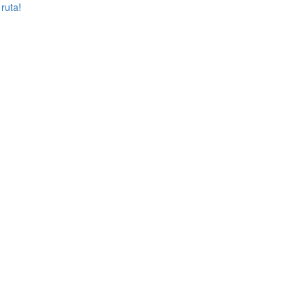
 ruta!