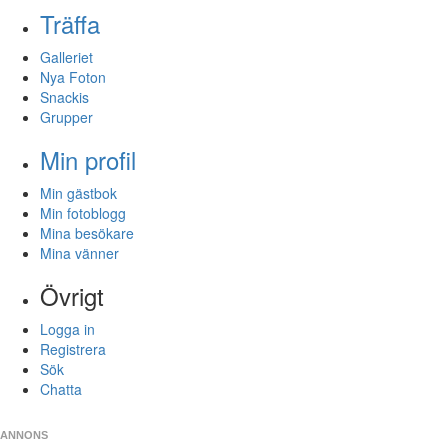
Träffa
Galleriet
Nya Foton
Snackis
Grupper
Min profil
Min gästbok
Min fotoblogg
Mina besökare
Mina vänner
Övrigt
Logga in
Registrera
Sök
Chatta
ANNONS