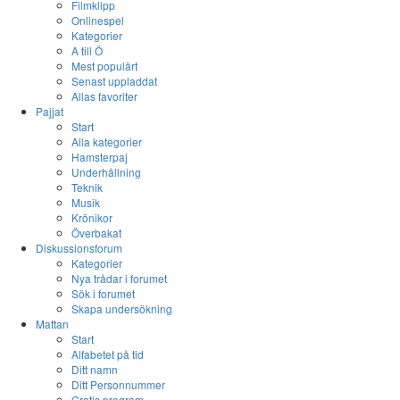
Filmklipp
Onlinespel
Kategorier
A till Ö
Mest populärt
Senast uppladdat
Allas favoriter
Pajjat
Start
Alla kategorier
Hamsterpaj
Underhållning
Teknik
Musik
Krönikor
Överbakat
Diskussionsforum
Kategorier
Nya trådar i forumet
Sök i forumet
Skapa undersökning
Mattan
Start
Alfabetet på tid
Ditt namn
Ditt Personnummer
Gratis program