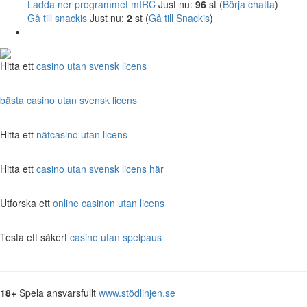
Ladda ner programmet mIRC
Just nu:
96
st (
Börja chatta
)
Gå till snackis
Just nu:
2
st (
Gå till Snackis
)
Hitta ett
casino utan svensk licens
bästa casino utan svensk licens
Hitta ett
nätcasino utan licens
Hitta ett
casino utan svensk licens här
Utforska ett
online casinon utan licens
Testa ett säkert
casino utan spelpaus
18+
Spela ansvarsfullt
www.stödlinjen.se