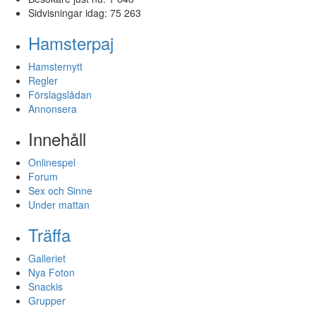
Sidvisningar idag:
75 263
Hamsterpaj
Hamsternytt
Regler
Förslagslådan
Annonsera
Innehåll
Onlinespel
Forum
Sex och Sinne
Under mattan
Träffa
Galleriet
Nya Foton
Snackis
Grupper