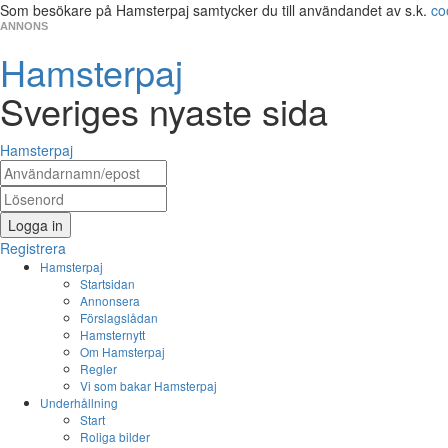
Som besökare på Hamsterpaj samtycker du till användandet av s.k.
co
ANNONS
Hamsterpaj
Sveriges nyaste sida
Hamsterpaj
Logga in
Registrera
Hamsterpaj
Startsidan
Annonsera
Förslagslådan
Hamsternytt
Om Hamsterpaj
Regler
Vi som bakar Hamsterpaj
Underhållning
Start
Roliga bilder