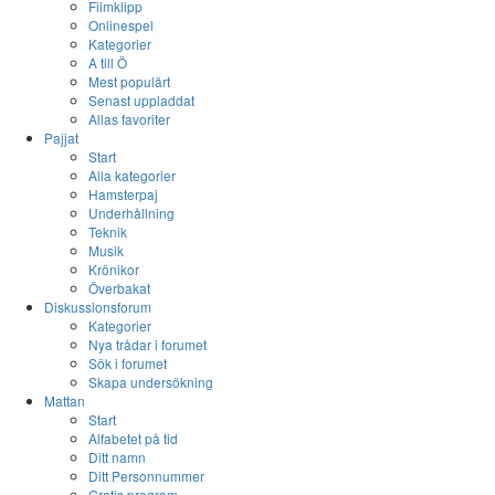
Filmklipp
Onlinespel
Kategorier
A till Ö
Mest populärt
Senast uppladdat
Allas favoriter
Pajjat
Start
Alla kategorier
Hamsterpaj
Underhållning
Teknik
Musik
Krönikor
Överbakat
Diskussionsforum
Kategorier
Nya trådar i forumet
Sök i forumet
Skapa undersökning
Mattan
Start
Alfabetet på tid
Ditt namn
Ditt Personnummer
Gratis program