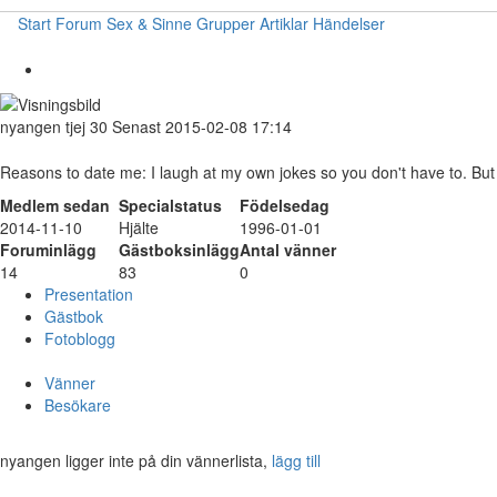
Start
Forum
Sex & Sinne
Grupper
Artiklar
Händelser
nyangen
tjej
30
Senast 2015-02-08 17:14
Reasons to date me: I laugh at my own jokes so you don't have to. But 
Medlem sedan
Specialstatus
Födelsedag
2014-11-10
Hjälte
1996-01-01
Foruminlägg
Gästboksinlägg
Antal vänner
14
83
0
Presentation
Gästbok
Fotoblogg
Vänner
Besökare
nyangen ligger inte på din vännerlista,
lägg till