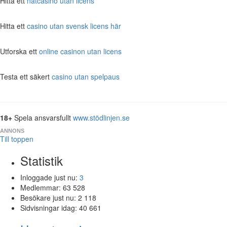
Hitta ett
nätcasino utan licens
Hitta ett
casino utan svensk licens här
Utforska ett
online casinon utan licens
Testa ett säkert
casino utan spelpaus
18+
Spela ansvarsfullt
www.stödlinjen.se
ANNONS
Till toppen
Statistik
Inloggade just nu:
3
Medlemmar:
63 528
Besökare just nu:
2 118
Sidvisningar idag:
40 661