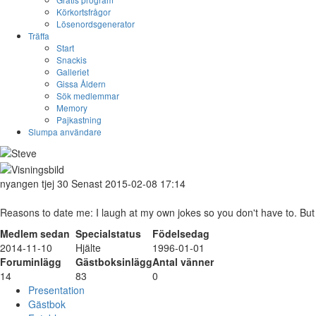
Körkortsfrågor
Lösenordsgenerator
Träffa
Start
Snackis
Galleriet
Gissa Åldern
Sök medlemmar
Memory
Pajkastning
Slumpa användare
nyangen
tjej
30
Senast 2015-02-08 17:14
Reasons to date me: I laugh at my own jokes so you don't have to. But 
Medlem sedan
Specialstatus
Födelsedag
2014-11-10
Hjälte
1996-01-01
Foruminlägg
Gästboksinlägg
Antal vänner
14
83
0
Presentation
Gästbok