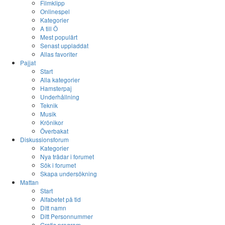
Filmklipp
Onlinespel
Kategorier
A till Ö
Mest populärt
Senast uppladdat
Allas favoriter
Pajjat
Start
Alla kategorier
Hamsterpaj
Underhållning
Teknik
Musik
Krönikor
Överbakat
Diskussionsforum
Kategorier
Nya trådar i forumet
Sök i forumet
Skapa undersökning
Mattan
Start
Alfabetet på tid
Ditt namn
Ditt Personnummer
Gratis program