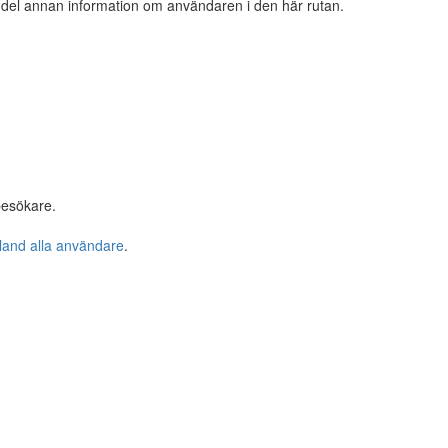
n del annan information om användaren i den här rutan.
besökare.
bland alla användare
.