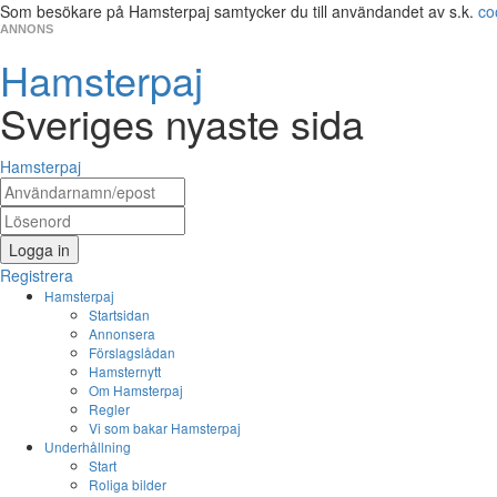
Som besökare på Hamsterpaj samtycker du till användandet av s.k.
co
ANNONS
Hamsterpaj
Sveriges nyaste sida
Hamsterpaj
Logga in
Registrera
Hamsterpaj
Startsidan
Annonsera
Förslagslådan
Hamsternytt
Om Hamsterpaj
Regler
Vi som bakar Hamsterpaj
Underhållning
Start
Roliga bilder