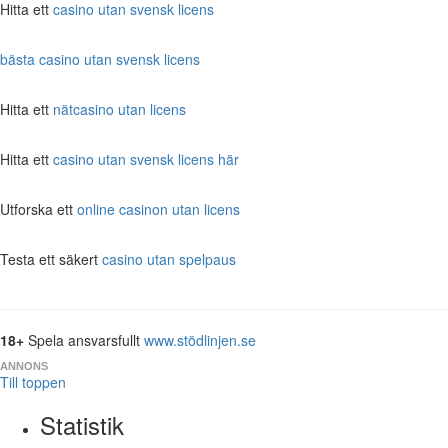
Hitta ett
casino utan svensk licens
bästa casino utan svensk licens
Hitta ett
nätcasino utan licens
Hitta ett
casino utan svensk licens här
Utforska ett
online casinon utan licens
Testa ett säkert
casino utan spelpaus
18+
Spela ansvarsfullt
www.stödlinjen.se
ANNONS
Till toppen
Statistik