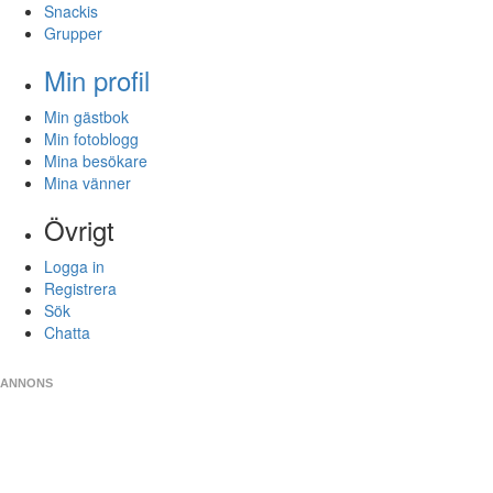
Snackis
Grupper
Min profil
Min gästbok
Min fotoblogg
Mina besökare
Mina vänner
Övrigt
Logga in
Registrera
Sök
Chatta
ANNONS