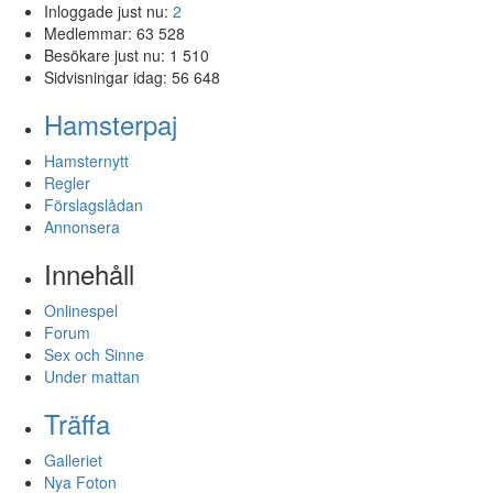
Inloggade just nu:
2
Medlemmar:
63 528
Besökare just nu:
1 510
Sidvisningar idag:
56 648
Hamsterpaj
Hamsternytt
Regler
Förslagslådan
Annonsera
Innehåll
Onlinespel
Forum
Sex och Sinne
Under mattan
Träffa
Galleriet
Nya Foton