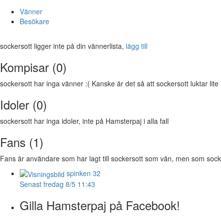
Vänner
Besökare
sockersott ligger inte på din vännerlista,
lägg till
Kompisar (0)
sockersott har inga vänner :( Kanske är det så att sockersott luktar lite 
Idoler (0)
sockersott har inga idoler, inte på Hamsterpaj i alla fall
Fans (1)
Fans är användare som har lagt till sockersott som vän, men som sockerso
spinken
32
Senast fredag 8/5 11:43
Gilla Hamsterpaj på Facebook!