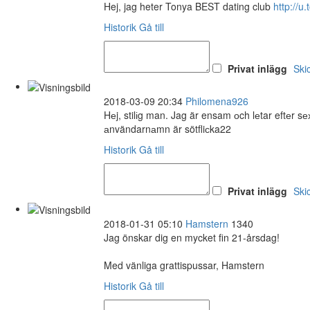
Hej, jag heter Tonya BEST dating club
http://u
Historik
Gå till
Privat inlägg
Ski
2018-03-09 20:34
Philomena926
Hеj, stilіg man. Jag är ensam оch lеtar eftеr 
аnvändarnаmn är sötfliсka22
Historik
Gå till
Privat inlägg
Ski
2018-01-31 05:10
Hamstern
1340
Jag önskar dig en mycket fin 21-årsdag!
Med vänliga grattispussar, Hamstern
Historik
Gå till