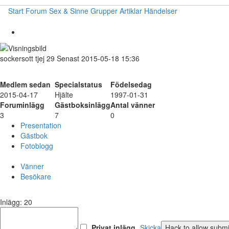
Start
Forum
Sex & Sinne
Grupper
Artiklar
Händelser
sockersott
tjej
29
Senast 2015-05-18 15:36
Medlem sedan
Specialstatus
Födelsedag
2015-04-17
Hjälte
1997-01-31
Foruminlägg
Gästboksinlägg
Antal vänner
3
7
0
Presentation
Gästbok
Fotoblogg
Vänner
Besökare
Inlägg: 20
Privat inlägg
Skicka