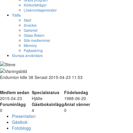
Körkortsfrågor
Lösenordsgenerator
Träffa
Start
Snackis
Galleriet
Gissa Åldern
Sök medlemmar
Memory
Pajkastning
Slumpa användare
Endumion
kille
38
Senast 2015-04-23 11:53
Medlem sedan
Specialstatus
Födelsedag
2015-04-23
Hjälte
1988-06-20
Foruminlägg
Gästboksinlägg
Antal vänner
0
4
0
Presentation
Gästbok
Fotoblogg