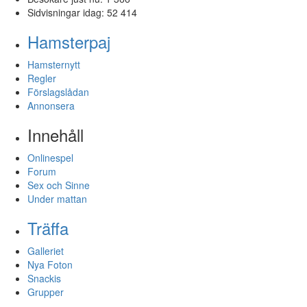
Sidvisningar idag:
52 414
Hamsterpaj
Hamsternytt
Regler
Förslagslådan
Annonsera
Innehåll
Onlinespel
Forum
Sex och Sinne
Under mattan
Träffa
Galleriet
Nya Foton
Snackis
Grupper