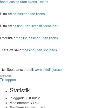
bästa casino utan svensk licens
Hitta ett
nätcasino utan licens
Hitta ett
casino utan svensk licens här
Utforska ett
online casinon utan licens
Testa ett säkert
casino utan spelpaus
18+
Spela ansvarsfullt
www.stödlinjen.se
ANNONS
Till toppen
Statistik
Inloggade just nu:
2
Medlemmar:
63 528
Besökare just nu:
1 366