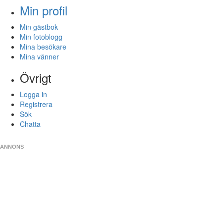
Min profil
Min gästbok
Min fotoblogg
Mina besökare
Mina vänner
Övrigt
Logga in
Registrera
Sök
Chatta
ANNONS