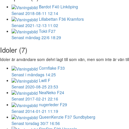
Bardot
F40 Linköping
Senast 2018-08-11 12:14
Lillabettan
F36 Kramfors
Senast 2021-12-13 11:02
Tokii
F27
Senast måndag 22/6 18:29
Idoler (7)
Idoler är användare som dehri lagt till som vän, men som inte är vän til
Cornflake
F33
Senast i måndags 14:25
Lwill
F
Senast 2020-08-25 23:53
NeaNeko
F24
Senast 2017-02-21 22:16
nugerleder
F29
Senast 2014-01-21 11:19
QueenKenzie
F37 Sundbyberg
Senast torsdag 30/7 16:56
SimSim
F29 Uppsala