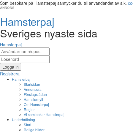
Som besökare på Hamsterpaj samtycker du till användandet av s.k.
co
ANNONS
Hamsterpaj
Sveriges nyaste sida
Hamsterpaj
Logga in
Registrera
Hamsterpaj
Startsidan
Annonsera
Förslagslådan
Hamsternytt
Om Hamsterpaj
Regler
Vi som bakar Hamsterpaj
Underhållning
Start
Roliga bilder