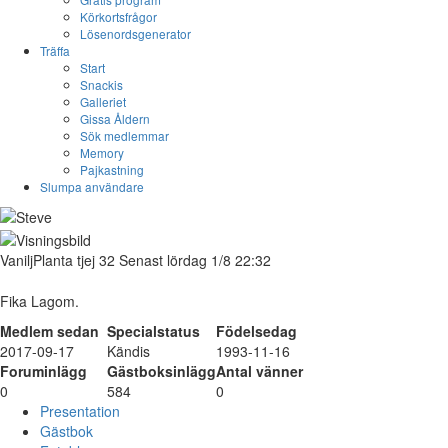
Körkortsfrågor
Lösenordsgenerator
Träffa
Start
Snackis
Galleriet
Gissa Åldern
Sök medlemmar
Memory
Pajkastning
Slumpa användare
VaniljPlanta
tjej
32
Senast lördag 1/8 22:32
Fika Lagom.
Medlem sedan
Specialstatus
Födelsedag
2017-09-17
Kändis
1993-11-16
Foruminlägg
Gästboksinlägg
Antal vänner
0
584
0
Presentation
Gästbok