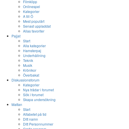
Filmklipp
Onlinespel
Kategorier
A till Ö
Mest populärt
Senast uppladdat
Allas favoriter
Pajjat
Start
Alla kategorier
Hamsterpaj
Underhållning
Teknik
Musik
Krönikor
Överbakat
Diskussionsforum
Kategorier
Nya trådar i forumet
Sök i forumet
Skapa undersökning
Mattan
Start
Alfabetet på tid
Ditt namn
Ditt Personnummer
Gratis program