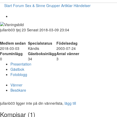
Start
Forum
Sex & Sinne
Grupper
Artiklar
Händelser
jullanb03
tjej
23
Senast 2018-03-09 23:04
Medlem sedan
Specialstatus
Födelsedag
2018-03-03
Kändis
2003-07-24
Foruminlägg
Gästboksinlägg
Antal vänner
0
34
3
Presentation
Gästbok
Fotoblogg
Vänner
Besökare
jullanb03 ligger inte på din vännerlista,
lägg till
Kompisar (1)