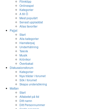
Filmklipp
Onlinespel
Kategorier
A till Ö
Mest populärt
Senast uppladdat
Allas favoriter
Pajjat
Start
Alla kategorier
Hamsterpaj
Underhållning
Teknik
Musik
Krönikor
Överbakat
Diskussionsforum
Kategorier
Nya trådar i forumet
Sök i forumet
Skapa undersökning
Mattan
Start
Alfabetet på tid
Ditt namn
Ditt Personnummer
Gratis program