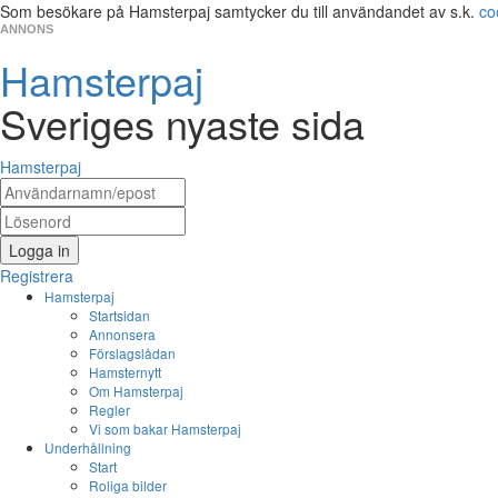
Som besökare på Hamsterpaj samtycker du till användandet av s.k.
co
ANNONS
Hamsterpaj
Sveriges nyaste sida
Hamsterpaj
Logga in
Registrera
Hamsterpaj
Startsidan
Annonsera
Förslagslådan
Hamsternytt
Om Hamsterpaj
Regler
Vi som bakar Hamsterpaj
Underhållning
Start
Roliga bilder