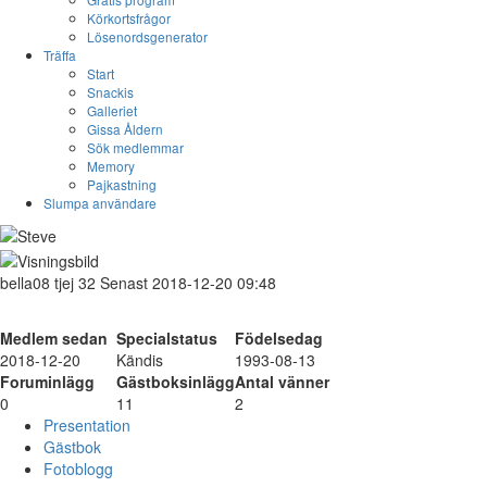
Körkortsfrågor
Lösenordsgenerator
Träffa
Start
Snackis
Galleriet
Gissa Åldern
Sök medlemmar
Memory
Pajkastning
Slumpa användare
bella08
tjej
32
Senast 2018-12-20 09:48
Medlem sedan
Specialstatus
Födelsedag
2018-12-20
Kändis
1993-08-13
Foruminlägg
Gästboksinlägg
Antal vänner
0
11
2
Presentation
Gästbok
Fotoblogg