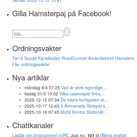
Gilla Hamsterpaj på Facebook!
Ordningsvakter
Tw1X
Soode
Kanelbullen
RoadGunner
Amanda0043
Hamstern
Fler ordningsvakter
Nya artiklar
måndag 6/4 07:25
Vad är slots egentlige...
tisdag 31/3 10:02
Vilka casinospel finns...
2025-12-12 07:34
De bästa kortspelen at...
2025-10-17 12:43
5 Animerade Slotspel s...
2025-10-16 07:45
Mobil Kontra Stationär...
Chattkanaler
Ladda ner programmet mIRC
Just nu:
101
st (
Börja chatta
)