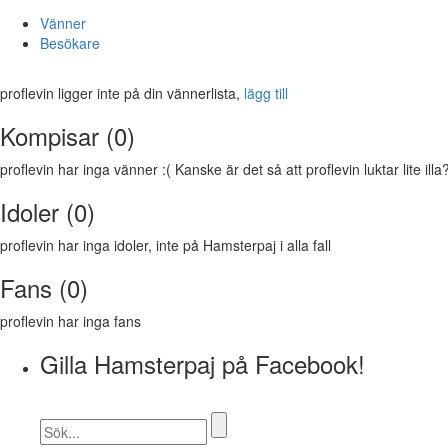
Vänner
Besökare
proflevin ligger inte på din vännerlista,
lägg till
Kompisar (0)
proflevin har inga vänner :( Kanske är det så att proflevin luktar lite illa
Idoler (0)
proflevin har inga idoler, inte på Hamsterpaj i alla fall
Fans (0)
proflevin har inga fans
Gilla Hamsterpaj på Facebook!