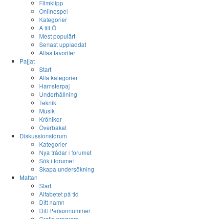
Filmklipp
Onlinespel
Kategorier
A till Ö
Mest populärt
Senast uppladdat
Allas favoriter
Pajjat
Start
Alla kategorier
Hamsterpaj
Underhållning
Teknik
Musik
Krönikor
Överbakat
Diskussionsforum
Kategorier
Nya trådar i forumet
Sök i forumet
Skapa undersökning
Mattan
Start
Alfabetet på tid
Ditt namn
Ditt Personnummer
Gratis program