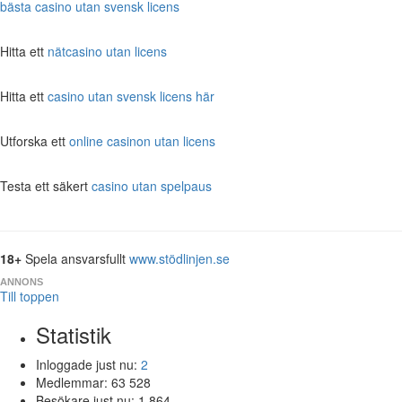
bästa casino utan svensk licens
Hitta ett
nätcasino utan licens
Hitta ett
casino utan svensk licens här
Utforska ett
online casinon utan licens
Testa ett säkert
casino utan spelpaus
18+
Spela ansvarsfullt
www.stödlinjen.se
ANNONS
Till toppen
Statistik
Inloggade just nu:
2
Medlemmar:
63 528
Besökare just nu:
1 864