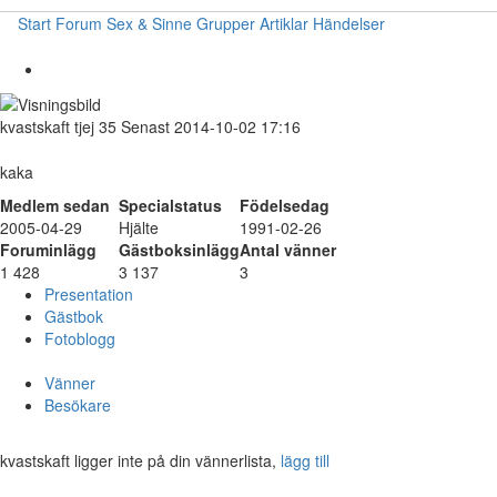
Start
Forum
Sex & Sinne
Grupper
Artiklar
Händelser
kvastskaft
tjej
35
Senast 2014-10-02 17:16
kaka
Medlem sedan
Specialstatus
Födelsedag
2005-04-29
Hjälte
1991-02-26
Foruminlägg
Gästboksinlägg
Antal vänner
1 428
3 137
3
Presentation
Gästbok
Fotoblogg
Vänner
Besökare
kvastskaft ligger inte på din vännerlista,
lägg till