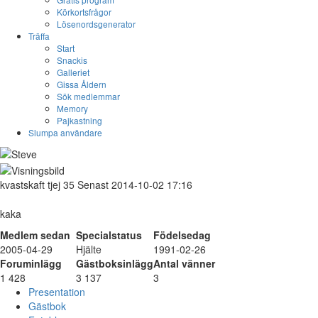
Körkortsfrågor
Lösenordsgenerator
Träffa
Start
Snackis
Galleriet
Gissa Åldern
Sök medlemmar
Memory
Pajkastning
Slumpa användare
kvastskaft
tjej
35
Senast 2014-10-02 17:16
kaka
Medlem sedan
Specialstatus
Födelsedag
2005-04-29
Hjälte
1991-02-26
Foruminlägg
Gästboksinlägg
Antal vänner
1 428
3 137
3
Presentation
Gästbok