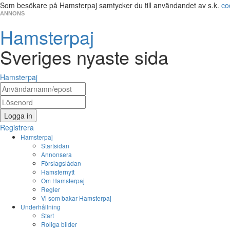
Som besökare på Hamsterpaj samtycker du till användandet av s.k.
co
ANNONS
Hamsterpaj
Sveriges nyaste sida
Hamsterpaj
Logga in
Registrera
Hamsterpaj
Startsidan
Annonsera
Förslagslådan
Hamsternytt
Om Hamsterpaj
Regler
Vi som bakar Hamsterpaj
Underhållning
Start
Roliga bilder