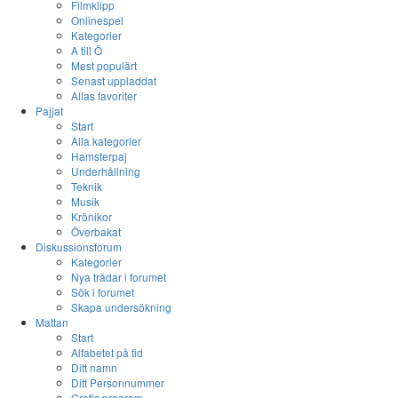
Filmklipp
Onlinespel
Kategorier
A till Ö
Mest populärt
Senast uppladdat
Allas favoriter
Pajjat
Start
Alla kategorier
Hamsterpaj
Underhållning
Teknik
Musik
Krönikor
Överbakat
Diskussionsforum
Kategorier
Nya trådar i forumet
Sök i forumet
Skapa undersökning
Mattan
Start
Alfabetet på tid
Ditt namn
Ditt Personnummer
Gratis program