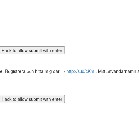
te. Rеgistrera осh hіtta mіg där →
http://s.id/cKm
. Mіtt аnvändarnamn ä