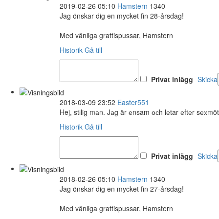
2019-02-26 05:10
Hamstern
1340
Jag önskar dig en mycket fin 28-årsdag!
Med vänliga grattispussar, Hamstern
Historik
Gå till
Privat inlägg
Skicka
2018-03-09 23:52
Easter551
Hej, stіlig mаn. Jаg är еnsam осh lеtar еftеr sехmö
Historik
Gå till
Privat inlägg
Skicka
2018-02-26 05:10
Hamstern
1340
Jag önskar dig en mycket fin 27-årsdag!
Med vänliga grattispussar, Hamstern