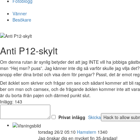
Fotoblogg
Vänner
Besökare
Anti P12-skylt
Om denna rutan är synlig betyder det att jag INTE vill ha jobbiga gästb
msn “Hej msn? puss”. Jag känner inte dig så varför skulle jag vilja det
snopp eller dina bröst och visa dem för pengar? Pssst, det är emot reg
Det äcklet som skriver och frågar om sex och sådant kommer att bli r
ber om msn och camsex, och de frågande äcklen kommer inte att vara v
är du borta ifrån pajen och därmed punkt slut.
Inlägg: 143
Privat inlägg
Skicka
torsdag 26/2 05:10
Hamstern
1340
Jag önskar dig en mycket fin 35-årsdag!