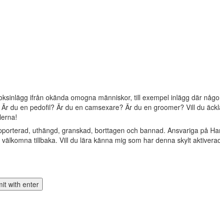
oksinlägg ifrån okända omogna människor, till exempel inlägg där någon 
? Är du en pedofil? Är du en camsexare? Är du en groomer? Vill du äckla 
lerna!
apporterad, uthängd, granskad, borttagen och bannad. Ansvariga på Ha
älkomna tillbaka. Vill du lära känna mig som har denna skylt aktivera