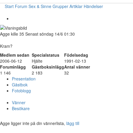
Start
Forum
Sex & Sinne
Grupper
Artiklar
Händelser
Agge
kille
35
Senast söndag 14/6 01:30
Kram?
Medlem sedan
Specialstatus
Födelsedag
2006-06-12
Hjälte
1991-02-13
Foruminlägg
Gästboksinlägg
Antal vänner
1 146
2 183
32
Presentation
Gästbok
Fotoblogg
Vänner
Besökare
Agge ligger inte på din vännerlista,
lägg till